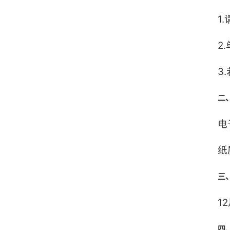
1
2
3
二
电
纸
三
1
四