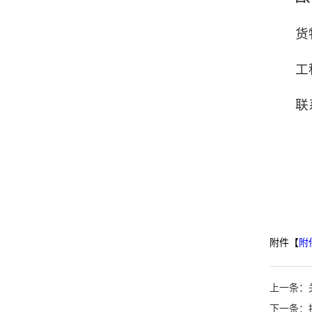
货
工
联
附件【
附
上一条：
下一条：