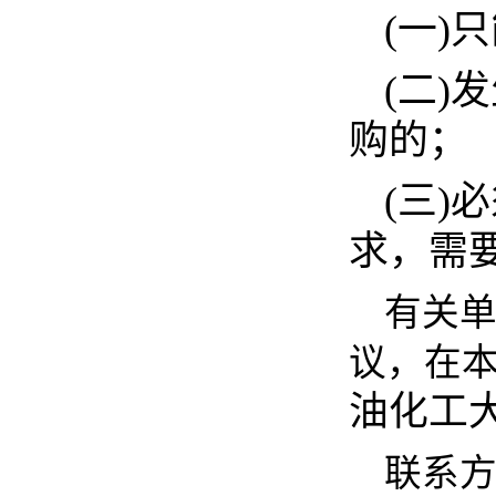
(一)
(二
购的；
(三
求，需
有关
议，在
油化工
联系